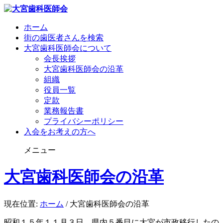
ホーム
街の歯医者さんを検索
大宮歯科医師会について
会長挨拶
大宮歯科医師会の沿革
組織
役員一覧
定款
業務報告書
プライバシーポリシー
入会をお考えの方へ
メニュー
大宮歯科医師会の沿革
現在位置:
ホーム
/
大宮歯科医師会の沿革
昭和１５年１１月３日、県内５番目に大宮が市政移行したの