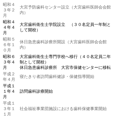
昭和４
大宮予防歯科センター設立（大宮歯科医師会会館
３年２
内）
月
昭和４
大宮歯科衛生士学院設立 （３０名定員一年制と
４年４
して開校）
月
昭和５
休日急患歯科診療所開設（大宮歯科医師会会館
６年１
内）
０月
昭和６
大宮歯科衛生士専門学校へ移行（４０名定員二年
３年４
制として開校）
月
休日急患歯科診療所 大宮市保健センターに移転
平成２
寝たきり者訪問歯科健診・保健指導開始
年４月
平成１
１年４
訪問歯科診療開始
月
平成１
３年１
社会福祉事業団施設における歯科保健事業開始
１月