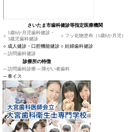
さいたま市歯科健診等指定医療機関
1歳6か月児歯科健診・
フッ化物塗布（1歳6か月児）
○
○
3歳児歯科健診
○
成人健診・口腔機能健診
○
妊婦歯科健診
─
訪問歯科健診
診療所の特徴
─
訪問歯科診療
─
障がい者歯科
─
車イス