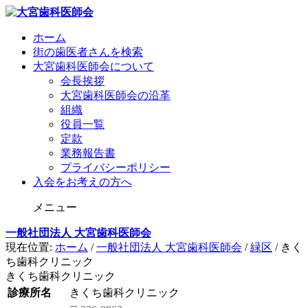
ホーム
街の歯医者さんを検索
大宮歯科医師会について
会長挨拶
大宮歯科医師会の沿革
組織
役員一覧
定款
業務報告書
プライバシーポリシー
入会をお考えの方へ
メニュー
一般社団法人 大宮歯科医師会
現在位置:
ホーム
/
一般社団法人 大宮歯科医師会
/
緑区
/
きく
ち歯科クリニック
きくち歯科クリニック
診療所名
きくち歯科クリニック