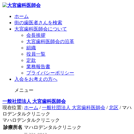
ホーム
街の歯医者さんを検索
大宮歯科医師会について
会長挨拶
大宮歯科医師会の沿革
組織
役員一覧
定款
業務報告書
プライバシーポリシー
入会をお考えの方へ
メニュー
一般社団法人 大宮歯科医師会
現在位置:
ホーム
/
一般社団法人 大宮歯科医師会
/
北区
/
マハ
ロデンタルクリニック
マハロデンタルクリニック
診療所名
マハロデンタルクリニック