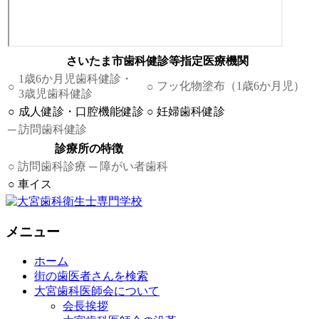
さいたま市歯科健診等指定医療機関
1歳6か月児歯科健診・
フッ化物塗布（1歳6か月児）
○
○
3歳児歯科健診
○
成人健診・口腔機能健診
○
妊婦歯科健診
─
訪問歯科健診
診療所の特徴
○
訪問歯科診療
─
障がい者歯科
○
車イス
メニュー
ホーム
街の歯医者さんを検索
大宮歯科医師会について
会長挨拶