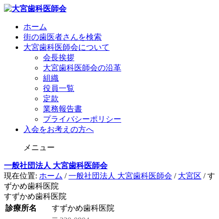
ホーム
街の歯医者さんを検索
大宮歯科医師会について
会長挨拶
大宮歯科医師会の沿革
組織
役員一覧
定款
業務報告書
プライバシーポリシー
入会をお考えの方へ
メニュー
一般社団法人 大宮歯科医師会
現在位置:
ホーム
/
一般社団法人 大宮歯科医師会
/
大宮区
/
す
ずかめ歯科医院
すずかめ歯科医院
診療所名
すずかめ歯科医院