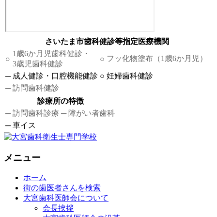
さいたま市歯科健診等指定医療機関
1歳6か月児歯科健診・
フッ化物塗布（1歳6か月児）
○
○
3歳児歯科健診
─
成人健診・口腔機能健診
○
妊婦歯科健診
─
訪問歯科健診
診療所の特徴
─
訪問歯科診療
─
障がい者歯科
─
車イス
メニュー
ホーム
街の歯医者さんを検索
大宮歯科医師会について
会長挨拶