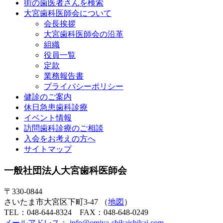
街の歯医者さんを検索
大宮歯科医師会について
会長挨拶
大宮歯科医師会の沿革
組織
役員一覧
定款
業務報告書
プライバシーポリシー
健診のご案内
休日急患歯科診療
イベント情報
訪問歯科診療のご相談
入会をお考えの方へ
サイトマップ
一般社団法人大宮歯科医師会
〒330-0844
さいたま市大宮区下町3-47 （
地図
）
TEL：048-644-8324 FAX：048-648-0249
メールアドレス： info@omiya-shikaishikai.com