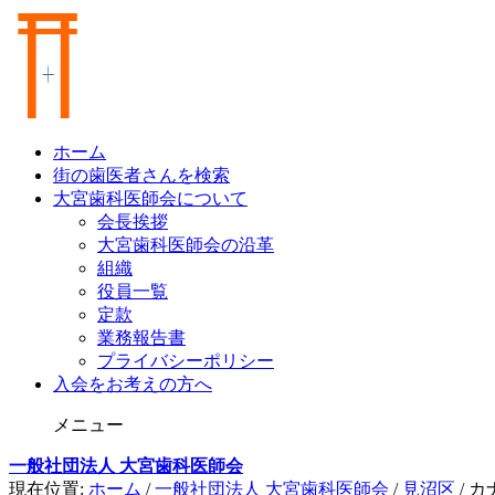
ホーム
街の歯医者さんを検索
大宮歯科医師会について
会長挨拶
大宮歯科医師会の沿革
組織
役員一覧
定款
業務報告書
プライバシーポリシー
入会をお考えの方へ
メニュー
一般社団法人 大宮歯科医師会
現在位置:
ホーム
/
一般社団法人 大宮歯科医師会
/
見沼区
/
カ