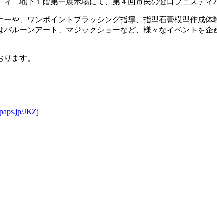
ティ 地下１階第一展示場にて、第４回市民の健口フェスティ
ナーや、ワンポイントブラッシング指導、指型石膏模型作成体
はバルーンアート、マジックショーなど、様々なイベントを企
おります。
。
r.paps.jp/JKZj