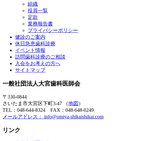
組織
役員一覧
定款
業務報告書
プライバシーポリシー
健診のご案内
休日急患歯科診療
イベント情報
訪問歯科診療のご相談
入会をお考えの方へ
サイトマップ
一般社団法人大宮歯科医師会
〒330-0844
さいたま市大宮区下町3-47 （
地図
）
TEL：048-644-8324 FAX：048-648-0249
メールアドレス： info@omiya-shikaishikai.com
リンク