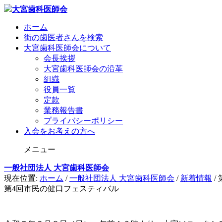
ホーム
街の歯医者さんを検索
大宮歯科医師会について
会長挨拶
大宮歯科医師会の沿革
組織
役員一覧
定款
業務報告書
プライバシーポリシー
入会をお考えの方へ
メニュー
一般社団法人 大宮歯科医師会
現在位置:
ホーム
/
一般社団法人 大宮歯科医師会
/
新着情報
/
第4回市民の健口フェスティバル